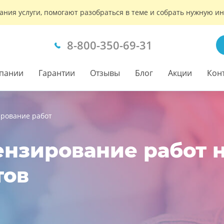
ания услуги, помогают разобраться в теме и собрать нужную 
8-800-350-69-31
пании
Гарантии
Отзывы
Блог
Акции
Кон
ирование работ
нзирование работ н
тов