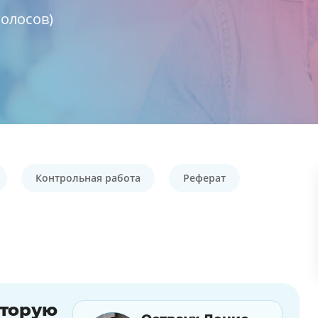
олосов)
Контрольная работа
Реферат
оторую