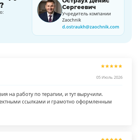
Остраух Денис
?
Сергеевич
ю:
Учредитель компании
Zaochnik
d.ostraukh@zaochnik.com
05 Июль 2026
я на работу по терапии, и тут выручили.
орректными ссылками и грамотно оформленным