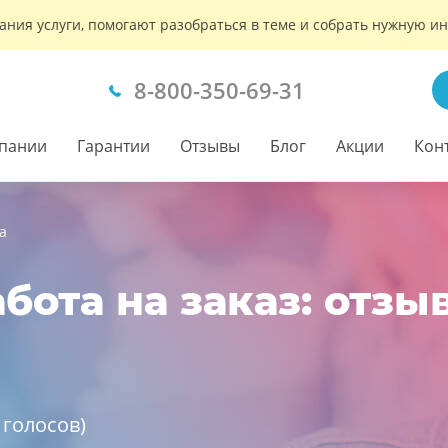
ания услуги, помогают разобраться в теме и собрать нужную 
8-800-350-69-31
пании
Гарантии
Отзывы
Блог
Акции
Кон
а
бота на заказ: отзы
голосов)