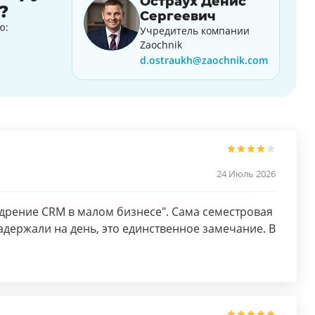
Остраух Денис
?
Сергеевич
ю:
Учредитель компании
Zaochnik
d.ostraukh@zaochnik.com
24 Июль 2026
едрение CRM в малом бизнесе". Сама семестровая
адержали на день, это единственное замечание. В