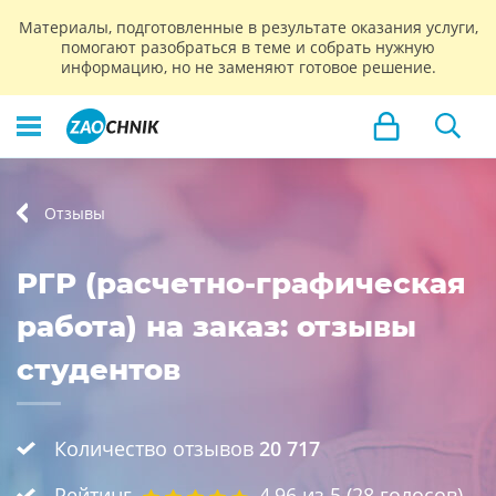
Материалы, подготовленные в результате оказания услуги,
помогают разобраться в теме и собрать нужную
информацию, но не заменяют готовое решение.
Отзывы
РГР (расчетно-графическая
работа) на заказ: отзывы
студентов
Количество отзывов
20 717
Рейтинг
4,96
из 5 (
28
голосов)