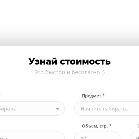
Узнай стоимость
Это быстро и бесплатно :)
*
Предмет *
ирать...
Начните набирать...
Объем, стр. *