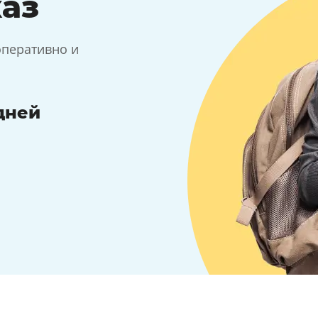
каз
оперативно и
 дней