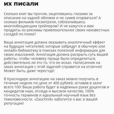
их писали
Сколько книг вы прочли, зацепившись глазами за
описание на задней обложке и не сумев оторваться? А
сколько фильмов посмотрели, соблазнившись
многообещающим трейлером? И не кажутся и вам
продукты из рекламы привлекательнее своих неизвестных
соседей по полке?
Ваша аннотация должна оказывать аналогичный эффект
на будущих читателей, которые забредут в обычную или
онлайн-библиотеку в поисках полезной информации для
своих изысканий. Аннотация должна раскрыть суть вашей
работы, чтобы человеку проще было определиться,
действительно ли это то, что он искал. Написанная на
заказ аннотация с этой задачей справится на отлично!
Может быть, даже чересчур!
В Краснодаре аннотацию на заказ можно получить в
течение недели по цене от 400 рублей, оставив в залог
всего 100! Ваша работа будет в надёжных руках доцентов и
кандидатов наук, отсюда и высокое качество, 100%
точность терминов и идеальный научный язык без
тяжеловесности. «Zaochnik» заботится о вас и вашей
репутации!